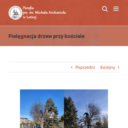
Przejdź
do
zawartości
Pielęgnacja drzew przy kościele
Poprzedni
Kolejny