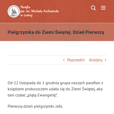
Przejdź
do
zawartości
Pielgrzymka do Ziemi Świętej. Dzień Pierwszy
Poprzedni
Kolejny
Od 22 listopada do 1 grudnia grupa naszych parafian z
księdzem proboszczem udała się do Ziemi Świętej, aby
tam czytać „piątą Ewangelię”.
Pierwszy dzień pielgrzymki. Jafa.