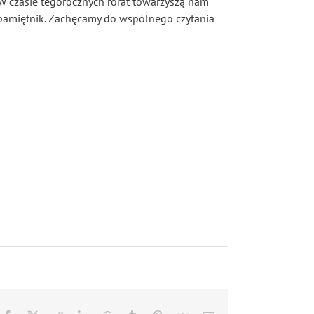
 W czasie tegorocznych rorat towarzyszą nam
 pamiętnik. Zachęcamy do wspólnego czytania