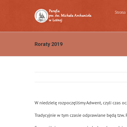
Przejdź
do
Strona
zawartości
Roraty 2019
W niedzielę rozpoczęliśmy Adwent, czyli czas oc
Tradycyjnie w tym czasie odprawiane będą tzw. 