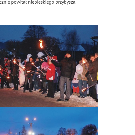
cznie powitał niebieskiego przybysza.