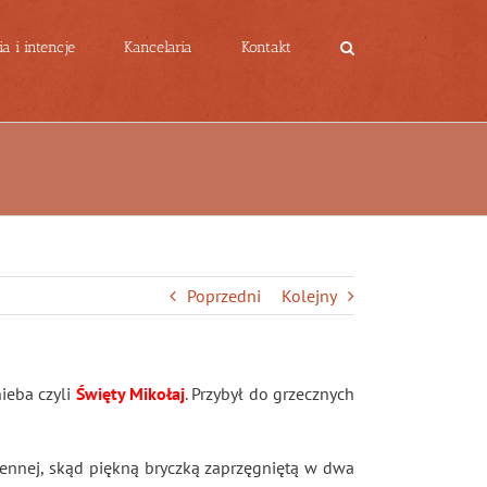
a i intencje
Kancelaria
Kontakt
Poprzedni
Kolejny
nieba czyli
Święty Mikołaj
. Przybył do grzecznych
iennej, skąd piękną bryczką zaprzęgniętą w dwa