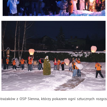
trażaków z OSP Sienna, którzy pokazem ogni sztucznych rozgrzali