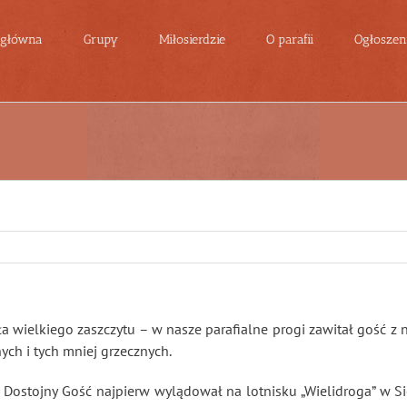
 główna
Grupy
Miłosierdzie
O parafii
Ogłoszeni
a wielkiego zaszczytu – w nasze parafialne progi zawitał gość z 
nych i tych mniej grzecznych.
a. Dostojny Gość najpierw wylądował na lotnisku „Wielidroga” w S