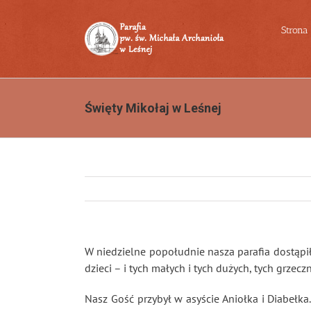
Przejdź
do
Strona
zawartości
Święty Mikołaj w Leśnej
W niedzielne popołudnie nasza parafia dostąpił
dzieci – i tych małych i tych dużych, tych grzecz
Nasz Gość przybył w asyście Aniołka i Diabełk