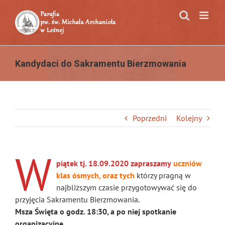
Przejdź
do
zawartości
Kandydaci do Sakramentu Bierzmowania
Poprzedni
Kolejny
W
piątek tj. 18.09.2020 zapraszamy
uczniów
klas ósmych, oraz tych
którzy pragną w
najbliższym czasie przygotowywać się do
przyjęcia Sakramentu Bierzmowania.
Msza Święta o godz. 18:30, a po niej spotkanie
organizacyjne.