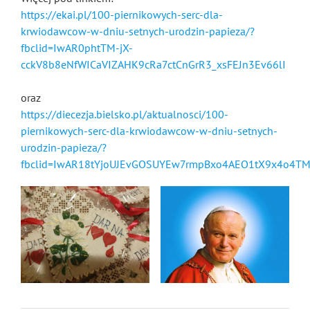
https://ekai.pl/100-piernikowych-serc-dla-
krwiodawcow-w-dniu-setnych-urodzin-papieza/?
fbclid=IwAR0phtTM-jX-
cckV8b8eNfWICaVIZAHK9cRa7ctCnGrR3_xsFEJn3Ev66lI
oraz
https://diecezja.bielsko.pl/aktualnosci/100-
piernikowych-serc-dla-krwiodawcow-w-dniu-setnych-
urodzin-papieza/?
fbclid=IwAR18tYjoUJEvGOSUYEw7rmpBxo4AEO1tX9x4o4T