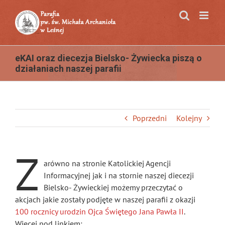
Przejdź
do
zawartości
eKAI oraz diecezja Bielsko- Żywiecka piszą o
działaniach naszej parafii
Poprzedni
Kolejny
Z
arówno na stronie Katolickiej Agencji
Informacyjnej jak i na stornie naszej diecezji
Bielsko- Żywieckiej możemy przeczytać o
akcjach jakie zostały podjęte w naszej parafii z okazji
100 rocznicy urodzin Ojca Świętego Jana Pawła II
.
Więcej pod linkiem: