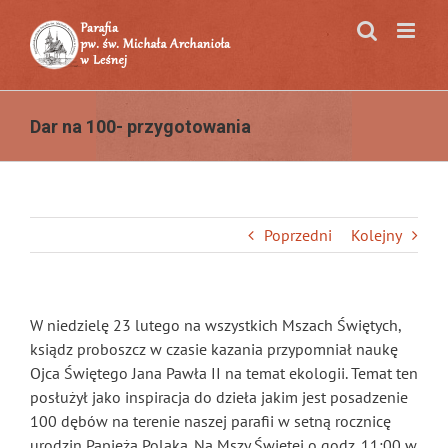
Przejdź
do
zawartości
Dar na 100- przygotowania
Poprzedni
Kolejny
W niedzielę 23 lutego na wszystkich Mszach Świętych,
ksiądz proboszcz w czasie kazania przypomniał naukę
Ojca Świętego Jana Pawła II na temat ekologii. Temat ten
posłużył jako inspiracja do dzieła jakim jest posadzenie
100 dębów na terenie naszej parafii w setną rocznicę
urodzin Papieża Polaka. Na Mszy Świętej o godz. 11:00 w