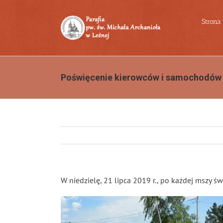
Przejdź
do
Strona
zawartości
Poświęcenie kierowców i samochodów
W niedzielę, 21 lipca 2019 r., po każdej mszy 