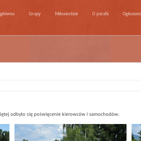
 główna
Grupy
Miłosierdzie
O parafii
Ogłoszeni
świętej odbyło się poświęcenie kierowców i samochodów.