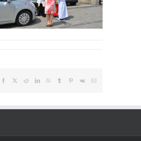
Facebook
X
Reddit
LinkedIn
WhatsApp
Tumblr
Pinterest
Vk
Email