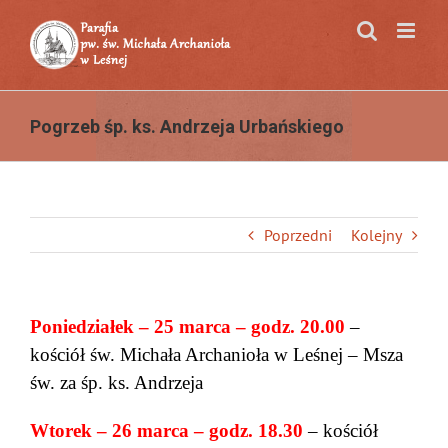
Przejdź
do
zawartości
Pogrzeb śp. ks. Andrzeja Urbańskiego
Poprzedni
Kolejny
Poniedziałek – 25 marca – godz. 20.00
–
kościół św. Michała Archanioła w Leśnej – Msza
św. za śp. ks. Andrzeja
Wtorek – 26 marca – godz. 18.30
– kościół