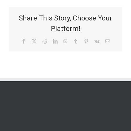
Share This Story, Choose Your
Platform!
Facebook
X
Reddit
LinkedIn
WhatsApp
Tumblr
Pinterest
Vk
Email