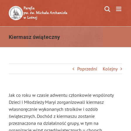
Przejdź
do
zawartości
Kiermasz świąteczny
Poprzedni
Kolejny
Jak co roku w czasie adwentu członkowie wspólnoty
Dzieci i Młodzieży Maryi zorganizowali kiermasz
własnoręcznie wykonanych stroików i ozdób
świątecznych. Dochód z kiermaszu zostanie
przeznaczona na działalność grupy, w tym na
organizację wizyt przedświątecznych u chorych,