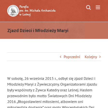
Przejdź
do
zawartości
Zjazd Dzieci i Młodzieży Maryi
Poprzedni
Kolejny
W sobotę, 26 września 2015 r., odbył się zjazd Dzieci i
Młodzieży Maryi z Żywieczcyzny. Organizatorami zjazdu
były wspólnoty z Żywca Katedry oraz Leśnej. Hasłem
przewodnim było motto Światowych Dni Mlodzieży
2016 „Błogosławieni miłosierni, albowiem oni
miłosierdzia dostąpią” oraz moto Wincentyńakich Dni