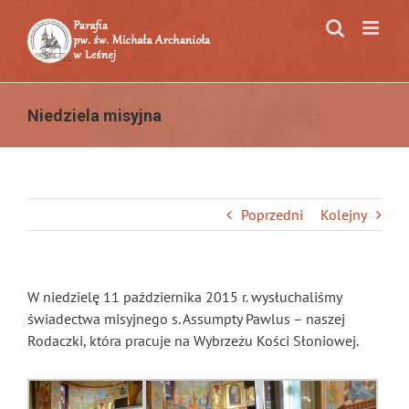
Przejdź
do
zawartości
Niedziela misyjna
Poprzedni
Kolejny
W niedzielę 11 października 2015 r. wysłuchaliśmy
świadectwa misyjnego s. Assumpty Pawlus – naszej
Rodaczki, która pracuje na Wybrzeżu Kości Słoniowej.