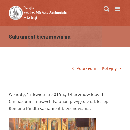
Przejdź
do
zawartości
Sakrament bierzmowania
Poprzedni
Kolejny
W środę, 15 kwietnia 2015 r., 34 uczniów klas III
Gimnazjum – naszych Parafian przyjęło z rąk ks. bp
Romana Pindla sakrament bierzmowania.