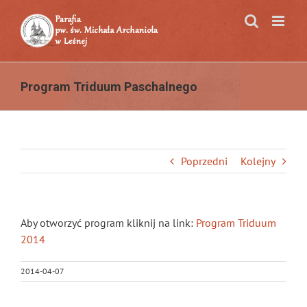
Przejdź
do
zawartości
Program Triduum Paschalnego
Poprzedni
Kolejny
Aby otworzyć program kliknij na link:
Program Triduum
2014
2014-04-07