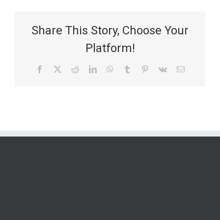
Share This Story, Choose Your
Platform!
Facebook
X
Reddit
LinkedIn
WhatsApp
Tumblr
Pinterest
Vk
Email