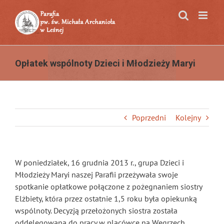
Przejdź
do
zawartości
Opłatek wspólnoty Dzieci i Młodzieży Maryi
Poprzedni
Kolejny
W poniedziałek, 16 grudnia 2013 r., grupa Dzieci i
Młodzieży Maryi naszej Parafii przeżywała swoje
spotkanie opłatkowe połączone z pożegnaniem siostry
Elżbiety, która przez ostatnie 1,5 roku była opiekunką
wspólnoty. Decyzją przełożonych siostra została
oddelegowana do pracy w placówce na Węgrzech.