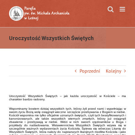
Przejdź
do
zawartości
Uroczystość Wszystkich Świętych
Poprzedni
Kolejny
Uroczystość Wszystkich Świętych – jak każda uroczystość w Kościele – ma
charakter bardzo radosny.
Wspominamy bowiem dzisiaj wszystkich tych, którzy żyli przed nami i wypełniając w
swoim życiu Bożą wolę osiągnęli wieczne szczęście przebywania z Bogiem w niebie.
Kościół wspomina nie tylko oficjalnie uznanych świętych, czyli tych beatyfikowanych i
kanonizowanych, ale także wszystkich wiernych zmarłych, którzy już osiągnęli
zbawienie i przebywają w niebie. Widzi w nich swoich orędowników u Boga i
przykłady do naśladowania. Wstawiennictwa Wszystkich Świętych wzywa się w
szczególnie ważnych wydarzeniach życia Kościoła. Śpiewa się wówczas Litanię do
Wszystkich Świętych, która należy do najstarszych litanijnych modlitw Kościoła i jako