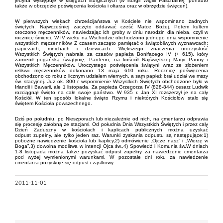
jedyna występuje w księgach liturgicznych (w liturgii Wigilii Paschalnej; ponadto
także w obrzędzie poświęcenia kościoła i ołtarza oraz w obrzędzie święceń).
W pierwszych wiekach chrześcijaństwa w Kościele nie wspominano żadnych
świętych. Najwcześniej zaczęto oddawać cześć Matce Bożej. Potem kultem
otoczono męczenników, nawiedzając ich groby w dniu narodzin dla nieba, czyli w
rocznicę śmierci. W IV wieku na Wschodzie obchodzono jednego dnia wspomnienie
wszystkich męczenników. Z czasem zaczęto pamiętać o świątobliwych wyznawcach:
papieżach, mnichach i dziewicach. Większego znaczenia uroczystość
Wszystkich Świętych nabrała za czasów papieża Bonifacego IV (+ 615), który
zamienił pogańską świątynię, Panteon, na kościół Najświętszej Maryi Panny i
Wszystkich Męczenników. Uroczystego poświęcenia świątyni wraz ze złożeniem
relikwii męczenników dokonano 13 maja 610 roku. Rocznicę poświęcenia
obchodzono co roku z licznym udziałem wiernych, a sam papież brał udział we mszy
św. stacyjnej. Już ok. 800 r. wspomnienie Wszystkich Świętych obchodzone było w
Irlandii i Bawarii, ale 1 listopada. Za papieża Grzegorza IV (828-844) cesarz Ludwik
rozciągnął święto na całe swoje państwo. W 935 r. Jan XI rozszerzył je na cały
Kościół. W ten sposób lokalne święto Rzymu i niektórych Kościołów stało się
świętem Kościoła powszechnego.
Dziś po południu, po Nieszporach lub niezależnie od nich, na cmentarzu odprawia
się procesję żałobną ze stacjami. Od południa Dnia Wszystkich Świętych i przez cały
Dzień Zaduszny w kościołach i kaplicach publicznych można uzyskać
odpust zupełny, ale tylko jeden raz. Warunki zyskania odpustu są następujące:1)
pobożne nawiedzenie kościoła lub kaplicy,2) odmówienie „Ojcze nasz” i „Wierzę w
Boga”,3) dowolna modlitwa w intencji Ojca św.,4) Spowiedź i Komunia św.W dniach
1-8 listopada można także pozyskać odpust zupełny za nawiedzenie cmentarza
pod wyżej wymienionymi warunkami. W pozostałe dni roku za nawiedzenie
cmentarza pozyskuje się odpust cząstkowy.
2011-11-01