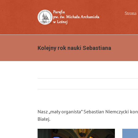
Przejdź
do
Strona
zawartości
Kolejny rok nauki Sebastiana
Nasz „mały organista” Sebastian Niemczycki kon
Białej.