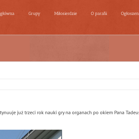
 główna
Grupy
Miłosierdzie
O parafii
Ogłoszeni
tynuuje już trzeci rok nauki gry na organach po okiem Pana Tade