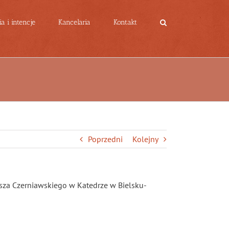
a i intencje
Kancelaria
Kontakt
Poprzedni
Kolejny
usza Czerniawskiego w Katedrze w Bielsku-