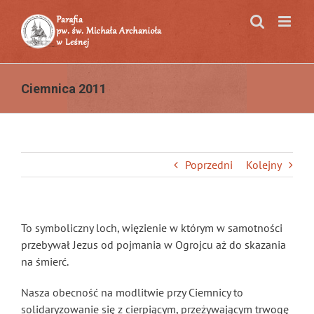
Przejdź
do
zawartości
Ciemnica 2011
Poprzedni
Kolejny
To symboliczny loch, więzienie w którym w samotności
przebywał Jezus od pojmania w Ogrojcu aż do skazania
na śmierć.
Nasza obecność na modlitwie przy Ciemnicy to
solidaryzowanie się z cierpiącym, przeżywającym trwogę