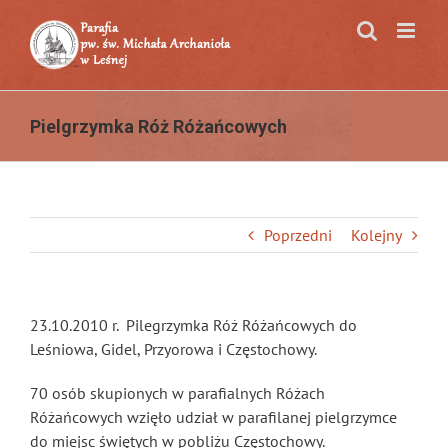
Przejdź
do
zawartości
Pielgrzymka Róż Różańcowych
Poprzedni
Kolejny
23.10.2010 r. Pilegrzymka Róż Różańcowych do
Leśniowa, Gidel, Przyorowa i Częstochowy.
70 osób skupionych w parafialnych Różach
Różańcowych wzięło udział w parafilanej pielgrzymce
do miejsc świętych w pobliżu Częstochowy.