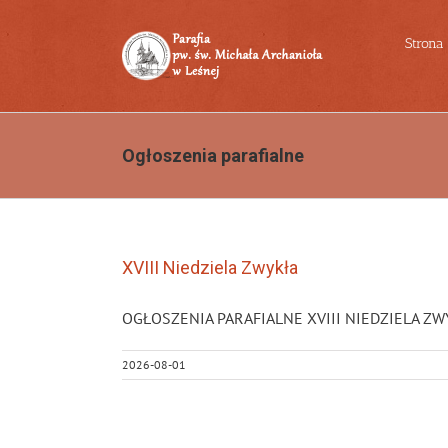
Przejdź
do
Strona
zawartości
Ogłoszenia parafialne
XVIII Niedziela Zwykła
OGŁOSZENIA PARAFIALNE XVIII NIEDZIELA ZWYKŁA 
2026-08-01