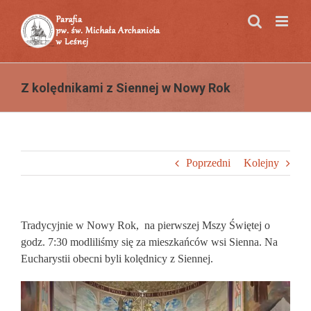
Przejdź
do
zawartości
Z kolędnikami z Siennej w Nowy Rok
Poprzedni
Kolejny
Tradycyjnie w Nowy Rok, na pierwszej Mszy Świętej o
godz. 7:30 modliliśmy się za mieszkańców wsi Sienna. Na
Eucharystii obecni byli kolędnicy z Siennej.