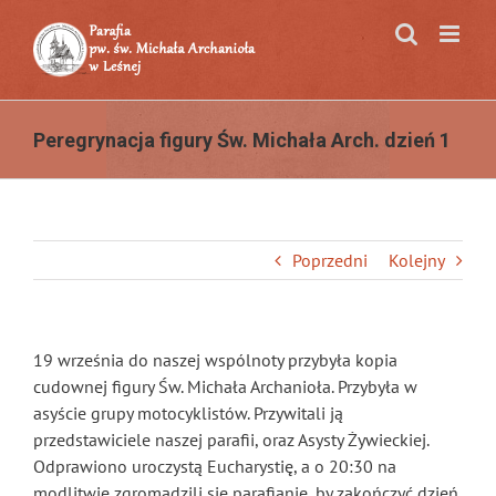
Przejdź
do
zawartości
Peregrynacja figury Św. Michała Arch. dzień 1
Poprzedni
Kolejny
19 września do naszej wspólnoty przybyła kopia
cudownej figury Św. Michała Archanioła. Przybyła w
asyście grupy motocyklistów. Przywitali ją
przedstawiciele naszej parafii, oraz Asysty Żywieckiej.
Odprawiono uroczystą Eucharystię, a o 20:30 na
modlitwie zgromadzili się parafianie, by zakończyć dzień