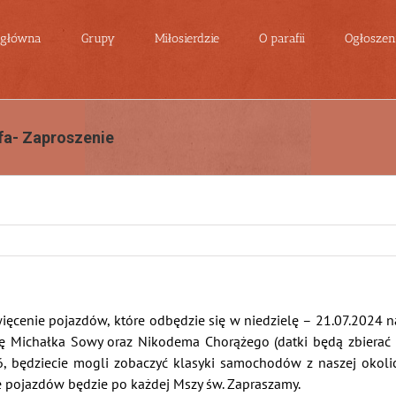
 główna
Grupy
Miłosierdzie
O parafii
Ogłoszeni
fa- Zaproszenie
ięcenie pojazdów, które odbędzie się w niedzielę – 21.07.2024 na
cję Michałka Sowy oraz Nikodema Chorążego (datki będą zbierać
6, będziecie mogli zobaczyć klasyki samochodów z naszej okoli
e pojazdów będzie po każdej Mszy św. Zapraszamy.