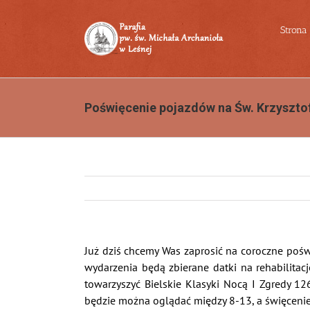
Przejdź
do
Strona
zawartości
Poświęcenie pojazdów na Św. Krzyszto
Już dziś chcemy Was zaprosić na coroczne pośw
wydarzenia będą zbierane datki na rehabilita
towarzyszyć Bielskie Klasyki Nocą I Zgredy 12
będzie można oglądać między 8-13, a święceni