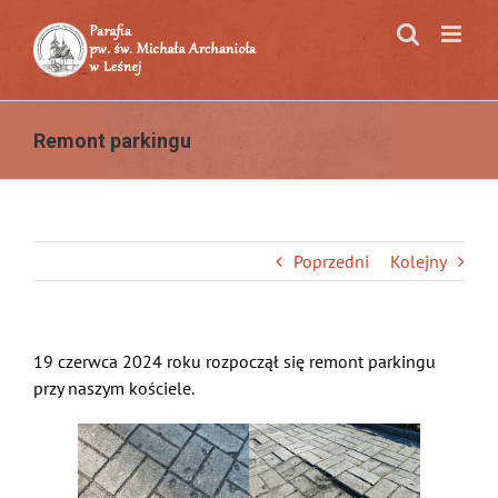
Przejdź
do
zawartości
Remont parkingu
Poprzedni
Kolejny
19 czerwca 2024 roku rozpoczął się remont parkingu
przy naszym kościele.