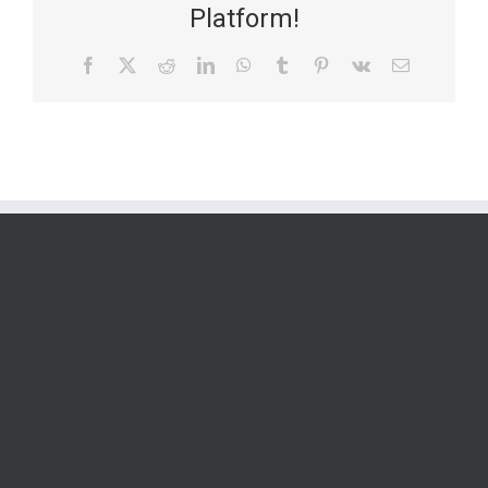
Platform!
Facebook
X
Reddit
LinkedIn
WhatsApp
Tumblr
Pinterest
Vk
Email