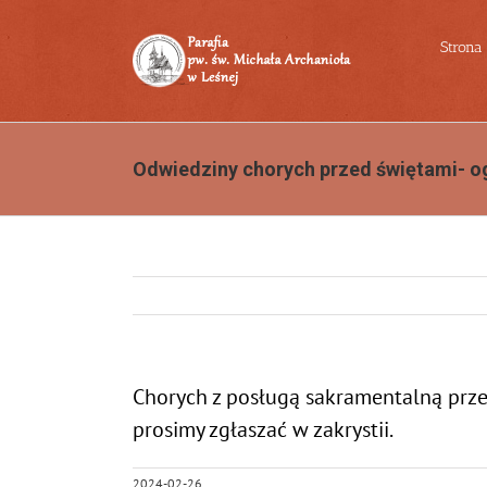
Przejdź
do
Strona
zawartości
Odwiedziny chorych przed świętami- o
Chorych z posługą sakramentalną pr
prosimy zgłaszać w zakrystii.
2024-02-26