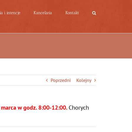
a i intencje
Kancelaria
Kontakt
Poprzedni
Kolejny
marca w godz. 8:00-12:00.
Chorych