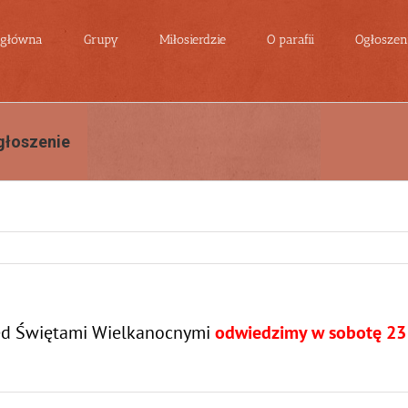
 główna
Grupy
Miłosierdzie
O parafii
Ogłoszeni
głoszenie
zed Świętami Wielkanocnymi
odwiedzimy w sobotę 23 