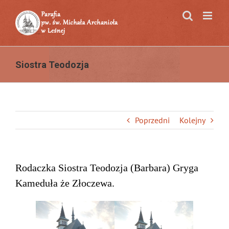
Przejdź
do
zawartości
Siostra Teodozja
Poprzedni
Kolejny
Rodaczka Siostra Teodozja (Barbara) Gryga
Kameduła że Złoczewa.