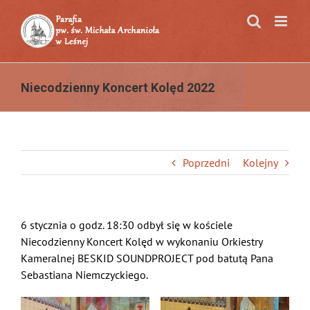
Przejdź
do
zawartości
Niecodzienny Koncert Kolęd 2022
Poprzedni
Kolejny
6 stycznia o godz. 18:30 odbył się w kościele
Niecodzienny Koncert Kolęd w wykonaniu Orkiestry
Kameralnej BESKID SOUNDPROJECT pod batutą Pana
Sebastiana Niemczyckiego.