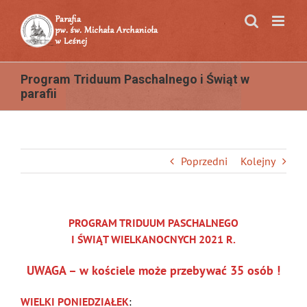
Przejdź
do
zawartości
Program Triduum Paschalnego i Świąt w
parafii
Poprzedni
Kolejny
PROGRAM TRIDUUM PASCHALNEGO
I ŚWIĄT WIELKANOCNYCH 2021 R.
UWAGA – w kościele może przebywać 35 osób !
WIELKI PONIEDZIAŁEK
: