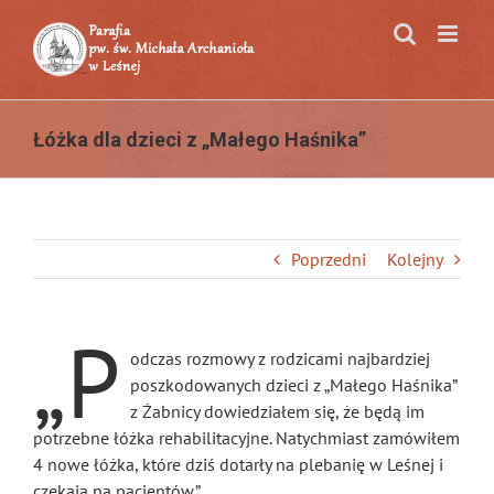
Przejdź
do
zawartości
Łóżka dla dzieci z „Małego Haśnika”
Poprzedni
Kolejny
„P
odczas rozmowy z rodzicami najbardziej
poszkodowanych dzieci z „Małego Haśnika”
z Żabnicy dowiedziałem się, że będą im
potrzebne łóżka rehabilitacyjne. Natychmiast zamówiłem
4 nowe łóżka, które dziś dotarły na plebanię w Leśnej i
czekają na pacjentów.”