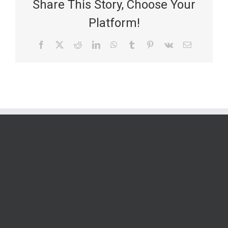
Share This Story, Choose Your
Platform!
Facebook
X
Reddit
LinkedIn
WhatsApp
Tumblr
Pinterest
Vk
Email