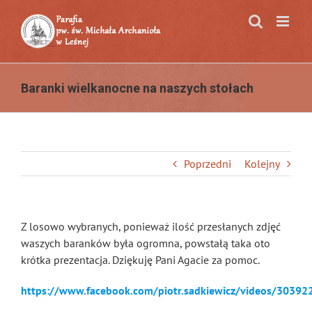
Przejdź
do
zawartości
Baranki wielkanocne na naszych stołach
Poprzedni
Kolejny
Z losowo wybranych, ponieważ ilość przesłanych zdjęć
waszych baranków była ogromna, powstałą taka oto
krótka prezentacja. Dziękuję Pani Agacie za pomoc.
https://www.facebook.com/piotr.sadkiewicz/videos/3039