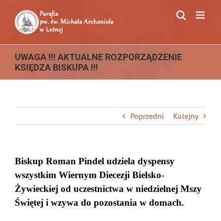
Przejdź
do
zawartości
UWAGA !!! AKTUALNE ROZPORZĄDZENIE
KSIĘDZA BISKUPA !!!
Poprzedni
Kolejny
Biskup Roman Pindel udziela dyspensy
wszystkim Wiernym Diecezji Bielsko-
Żywieckiej od uczestnictwa w niedzielnej Mszy
Świętej i wzywa do pozostania w domach.