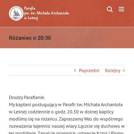
Przejdź
do
zawartości
Różaniec o 20:30
Poprzedni
Kolejny
Drodzy Parafianie.
My kapłani posługujący w Parafii św. Michała Archanioła
w Leśnej codziennie o godz. 20.30 w dolnej kaplicy
modlimy się na różańcu. Zapraszamy Was do wspólnego
rozważania tajemnic naszej wiary. Łączcie się duchowo w
tej modlitwie. Zapalcie gromnice, ustawcie Krzyż i Pismo