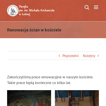
Przejdź
do
zawartości
Renowacja ścian w kościele
Poprzedni
Kolejny
Zakończyliśmy prace renowacyjne w naszym kościele.
Takie prace będą konieczne co kilka lat.