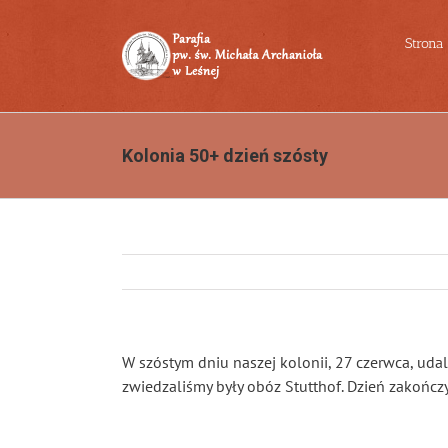
Przejdź
do
Strona
zawartości
Kolonia 50+ dzień szósty
W szóstym dniu naszej kolonii, 27 czerwca, uda
zwiedzaliśmy były obóz Stutthof. Dzień zakończ