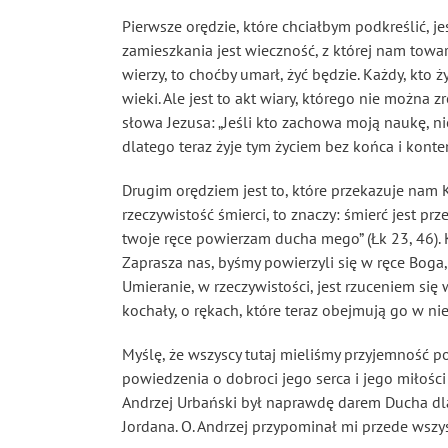
Pierwsze orędzie, które chciałbym podkreślić, j
zamieszkania jest wieczność, z której nam towar
wierzy, to choćby umarł, żyć będzie. Każdy, kto ż
wieki. Ale jest to akt wiary, którego nie można
słowa Jezusa: „Jeśli kto zachowa moją naukę, nie
dlatego teraz żyje tym życiem bez końca i kont
Drugim orędziem jest to, które przekazuje nam K
rzeczywistość śmierci, to znaczy: śmierć jest pr
twoje ręce powierzam ducha mego” (Łk 23, 46). 
Zaprasza nas, byśmy powierzyli się w ręce Boga,
Umieranie, w rzeczywistości, jest rzuceniem się 
kochały, o rękach, które teraz obejmują go w nie
Myślę, że wszyscy tutaj mieliśmy przyjemność po
powiedzenia o dobroci jego serca i jego miłości 
Andrzej Urbański był naprawdę darem Ducha dla 
Jordana. O. Andrzej przypominał mi przede wszys