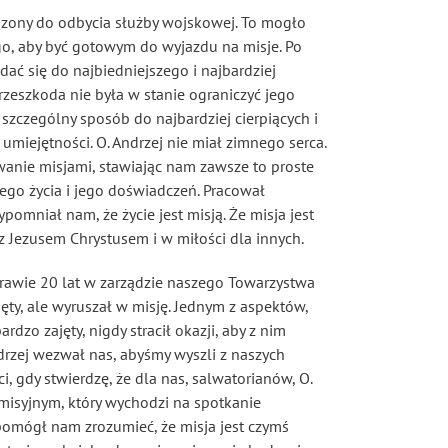
uszony do odbycia służby wojskowej. To mogło
go, aby być gotowym do wyjazdu na misje. Po
dać się do najbiedniejszego i najbardziej
rzeszkoda nie była w stanie ograniczyć jego
szczególny sposób do najbardziej cierpiących i
 umiejętności. O. Andrzej nie miał zimnego serca.
owanie misjami, stawiając nam zawsze to proste
jego życia i jego doświadczeń. Pracował
pomniał nam, że życie jest misją. Że misja jest
 z Jezusem Chrystusem i w miłości dla innych.
prawie 20 lat w zarządzie naszego Towarzystwa
ęty, ale wyruszał w misję. Jednym z aspektów,
rdzo zajęty, nigdy stracił okazji, aby z nim
drzej wezwał nas, abyśmy wyszli z naszych
 gdy stwierdzę, że dla nas, salwatorianów, O.
misyjnym, który wychodzi na spotkanie
 pomógł nam zrozumieć, że misja jest czymś