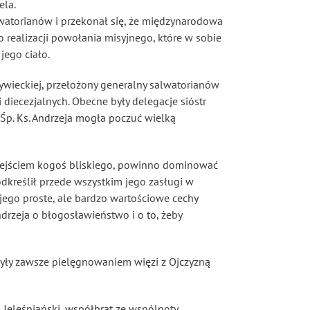
ela.
alwatorianów i przekonał się, że międzynarodowa
 realizacji powołania misyjnego, które w sobie
jego ciało.
Żywieckiej, przełożony generalny salwatorianów
 diecezjalnych. Obecne były delegacje sióstr
 Śp. Ks. Andrzeja mogła poczuć wielką
odejściem kogoś bliskiego, powinno dominować
odkreślił przede wszystkim jego zasługi w
jego proste, ale bardzo wartościowe cechy
rzeja o błogosławieństwo i o to, żeby
 były zawsze pielęgnowaniem więzi z Ojczyzną
 Jeleśniański, współbrat ze wspólnoty