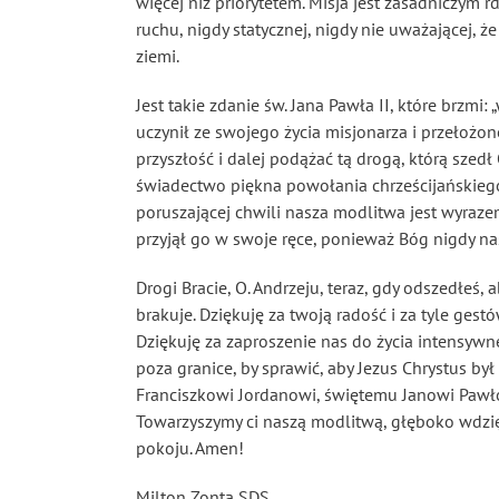
więcej niż priorytetem. Misja jest zasadniczym 
ruchu, nigdy statycznej, nigdy nie uważającej, ż
ziemi.
Jest takie zdanie św. Jana Pawła II, które brzmi:
uczynił ze swojego życia misjonarza i przełoż
przyszłość i dalej podążać tą drogą, którą szed
świadectwo piękna powołania chrześcijańskiego i
poruszającej chwili nasza modlitwa jest wyrazem
przyjął go w swoje ręce, ponieważ Bóg nigdy na
Drogi Bracie, O. Andrzeju, teraz, gdy odszedłeś
brakuje. Dziękuję za twoją radość i za tyle ge
Dziękuję za zaproszenie nas do życia intensywn
poza granice, by sprawić, aby Jezus Chrystus b
Franciszkowi Jordanowi, świętemu Janowi Pawłow
Towarzyszymy ci naszą modlitwą, głęboko wdzię
pokoju. Amen!
Milton Zonta SDS