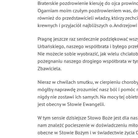
Braterskie pozdrowienie kieruję do ojca prowinc
Ogarniam moim czułym pozdrowieniem was, drodz
również do przedstawicieli władzy, którzy zechci
krewnych i przyjaciół najbliższych o. Andrzejow
Pragnę jeszcze raz serdecznie podziękować wszy
Urbańskiego, naszego współbrata i byłego przeł
Nie możecie sobie wyobrazić, jak wielu chciałob
pożegnaniu naszego drogiego współbrata w tym w
Zbawiciela.
Nieraz w chwilach smutku, w cierpieniu choroby 
mógłby naprawdę zrozumieć nasz ból i pomóc na
nigdy nie zostawi ich samych. Na mocy tej obie
jest obecny w Słowie Ewangelii.
W tym sensie dzisiejsze Słowo Boże jest dla nas
nam znaleźć pocieszenie w doświadczeniu miłoś
obecne w Słowie Bożym i w świadectwie życia O.