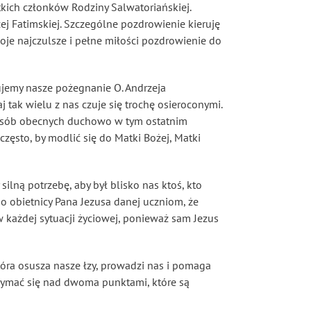
tkich członków Rodziny Salwatoriańskiej.
j Fatimskiej. Szczególne pozdrowienie kieruję
moje najczulsze i pełne miłości pozdrowienie do
ujemy nasze pożegnanie O. Andrzeja
tak wielu z nas czuje się trochę osieroconymi.
est osób obecnych duchowo w tym ostatnim
ęsto, by modlić się do Matki Bożej, Matki
ilną potrzebę, aby był blisko nas ktoś, kto
 obietnicy Pana Jezusa danej uczniom, że
w każdej sytuacji życiowej, ponieważ sam Jezus
tóra osusza nasze łzy, prowadzi nas i pomaga
rzymać się nad dwoma punktami, które są