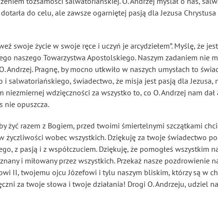
rdzeniem tożsamości salwatoriańskiej. O. Andrzej myślał o nas, sa
e dotarła do celu, ale zawsze ogarniętej pasją dla Jezusa Chrystusa
 „weź swoje życie w swoje ręce i uczyń je arcydziełem”. Myślę, że je
onego naszego Towarzystwa Apostolskiego. Naszym zadaniem nie moż
ł O. Andrzej. Pragnę, by mocno utkwiło w naszych umysłach to świ
 salwatoriańskiego, świadectwo, że misja jest pasją dla Jezusa, n
 niezmiernej wdzięczności za wszystko to, co O. Andrzej nam dał a
s nie opuszcza.
, aby żyć razem z Bogiem, przed twoimi śmiertelnymi szczątkami ch
stów życzliwości wobec wszystkich. Dziękuję za twoje świadectwo p
ego, z pasją i z współczuciem. Dziękuję, że pomogłeś wszystkim n
ył znany i miłowany przez wszystkich. Przekaż nasze pozdrowienie
i II, twojemu ojcu Józefowi i tylu naszym bliskim, którzy są w 
czni za twoje słowa i twoje działania! Drogi O. Andrzeju, udziel