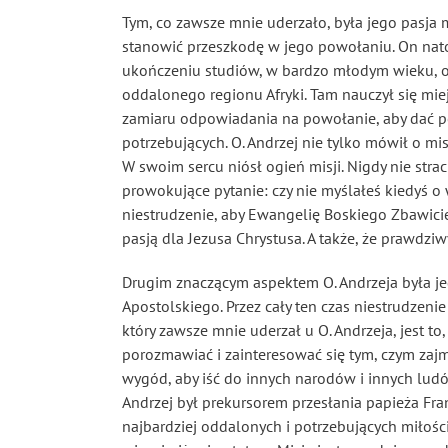
Tym, co zawsze mnie uderzało, była jego pasja 
stanowić przeszkodę w jego powołaniu. On natom
ukończeniu studiów, w bardzo młodym wieku, o. A
oddalonego regionu Afryki. Tam nauczył się mie
zamiaru odpowiadania na powołanie, aby dać poz
potrzebujących. O. Andrzej nie tylko mówił o mis
W swoim sercu niósł ogień misji. Nigdy nie stra
prowokujące pytanie: czy nie myślałeś kiedyś o 
niestrudzenie, aby Ewangelię Boskiego Zbawiciel
pasją dla Jezusa Chrystusa. A także, że prawdzi
Drugim znaczącym aspektem O. Andrzeja była jeg
Apostolskiego. Przez cały ten czas niestrudzen
który zawsze mnie uderzał u O. Andrzeja, jest to,
porozmawiać i zainteresować się tym, czym zajm
wygód, aby iść do innych narodów i innych ludó
Andrzej był prekursorem przesłania papieża Fr
najbardziej oddalonych i potrzebujących miłośc