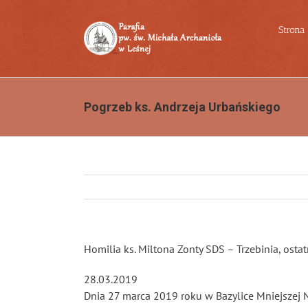
Przejdź
do
Strona
zawartości
Pogrzeb ks. Andrzeja Urbańskiego
Homilia ks. Miltona Zonty SDS – Trzebinia, osta
28.03.2019
Dnia 27 marca 2019 roku w Bazylice Mniejszej 