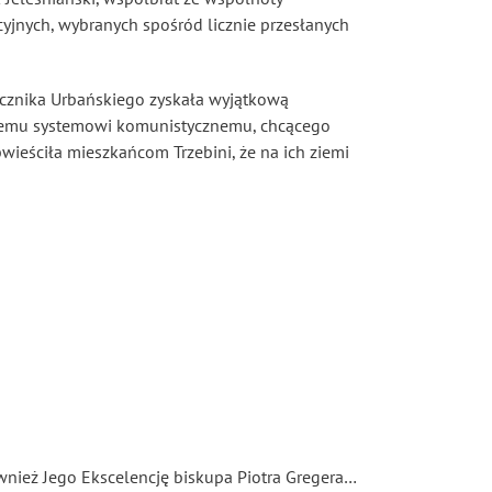
cyjnych, wybranych spośród licznie przesłanych
cznika Urbańskiego zyskała wyjątkową
yjnemu systemowi komunistycznemu, chcącego
eściła mieszkańcom Trzebini, że na ich ziemi
nież Jego Ekscelencję biskupa Piotra Gregera…