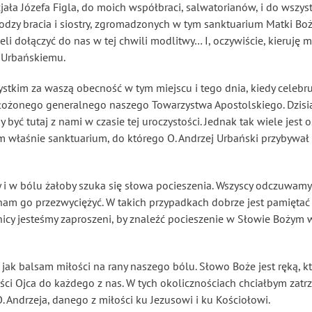
jała Józefa Figla, do moich współbraci, salwatorianów, i do wszys
y bracia i siostry, zgromadzonych w tym sanktuarium Matki Boże
eli dołączyć do nas w tej chwili modlitwy… I, oczywiście, kieruję 
i Urbańskiemu.
stkim za waszą obecność w tym miejscu i tego dnia, kiedy celebr
ożonego generalnego naszego Towarzystwa Apostolskiego. Dzisiaj 
y być tutaj z nami w czasie tej uroczystości. Jednak tak wiele j
łaśnie sanktuarium, do którego O. Andrzej Urbański przybywał cz
i w bólu żałoby szuka się słowa pocieszenia. Wszyscy odczuwamy s
m go przezwyciężyć. W takich przypadkach dobrze jest pamiętać o
tnicy jesteśmy zaproszeni, by znaleźć pocieszenie w Słowie Bożym 
 jak balsam miłości na rany naszego bólu. Słowo Boże jest ręką, k
ci Ojca do każdego z nas. W tych okolicznościach chciałbym zat
 Andrzeja, danego z miłości ku Jezusowi i ku Kościołowi.