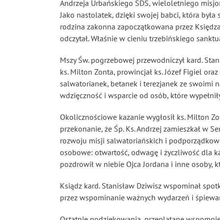
Andrzeja Urbańskiego SDS, wieloletniego misj
Jako nastolatek, dzięki swojej babci, która był
rodzina zakonna zapoczątkowana przez Księdza F
odczytał. Właśnie w cieniu trzebińskiego sankt
Mszy Św. pogrzebowej przewodniczył kard. Stani
ks. Milton Zonta, prowincjał ks. Józef Figiel o
salwatorianek, betanek i terezjanek ze swoimi 
wdzięczność i wsparcie od osób, które wypełniły
Okolicznościowe kazanie wygłosił ks. Milton 
przekonanie, że Śp. Ks. Andrzej zamieszkał w Se
rozwoju misji salwatoriańskich i podporządkowa
osobowe: otwartość, odwagę i życzliwość dla k
pozdrowił w niebie Ojca Jordana i inne osoby, k
Ksiądz kard. Stanisław Dziwisz wspominał spotk
przez wspominanie ważnych wydarzeń i śpiewan
Ostatnie podziękowania, przeplatane wspomnien