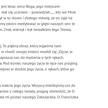
 jest teraz serce Boga, jego miejscem
j stał się uczniem – powiedział: „…kto we Mnie
rzył w to słowo i dlatego mówię, że on żyje na
ziemy zdolni medytować w głębi naszych serc te
m. Znał, wierzył i był świadkiem tego Słowa,
). To piękny obraz, który wyjaśnia nam
w chwili swojej śmierci modlił się: „Ojcze, w
aprasza nas do myślenia o tych rękach.
a. Pod koniec naszego życia te ręce nas przyjmą.
zejowi w drodze jego życia, o rękach, które go
 trakcie jego życia. Wszyscy mielibyśmy coś do
anów z całego świata, pragnę stwierdzić, że O.
ła mi postać naszego Założyciela, O. Franciszka