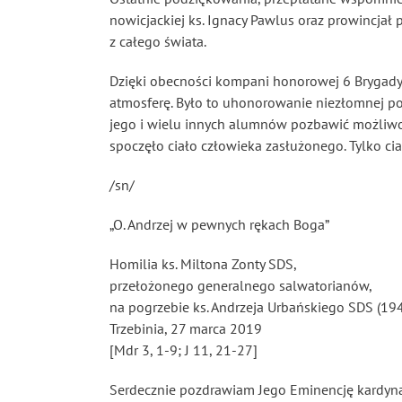
nowicjackiej ks. Ignacy Pawlus oraz prowincjał
z całego świata.
Dzięki obecności kompani honorowej 6 Brygady
atmosferę. Było to uhonorowanie niezłomnej p
jego i wielu innych alumnów pozbawić możliwoś
spoczęło ciało człowieka zasłużonego. Tylko ci
/sn/
„O. Andrzej w pewnych rękach Boga”
Homilia ks. Miltona Zonty SDS,
przełożonego generalnego salwatorianów,
na pogrzebie ks. Andrzeja Urbańskiego SDS (19
Trzebinia, 27 marca 2019
[Mdr 3, 1-9; J 11, 21-27]
Serdecznie pozdrawiam Jego Eminencję kardyna