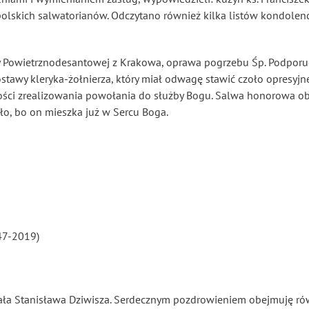
 polskich salwatorianów. Odczytano również kilka listów kondolen
 Powietrznodesantowej z Krakowa, oprawa pogrzebu Śp. Podporu
ostawy kleryka-żołnierza, który miał odwagę stawić czoło opres
ci zrealizowania powołania do służby Bogu. Salwa honorowa obwi
ało, bo on mieszka już w Sercu Boga.
47-2019)
ła Stanisława Dziwisza. Serdecznym pozdrowieniem obejmuję rów