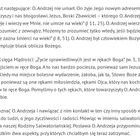
est następujące: O. Andrzej nie umarł. On żyje. Jego nowym adresem
zyszy i nas błogosławi. Jezus, Boski Zbawiciel – którego O. Andrze
yje i wierzy we Mnie, nie umrze na wieki” (J 11, 25). O. Andrzej wie
 zrozumieć z zewnątrz. Możemy to zrozumieć tylko wtedy, jeśli będ
 zazna śmierci na wieki” (J 8, 51). O. Andrzej był człowiekiem Boży
empluje blask oblicza Bożego.
sięga Mądrości: „Życie sprawiedliwych jest w rękach Boga” (w. 3, 1
zejściem w ręce Boga. A to nas bardzo pociesza, ponieważ sam Jezus 
Kiedy ma miejsce bolesne wydarzenie, żałoba, jak ta, Słowo Boże z
 ponieważ są one rękami miłosierdzia, rękami Ojca, który nas koch
w te ręce Boga. Pomyślmy o tych rękach, które towarzyszyły O. Andr
bie.
znać O. Andrzeja i nawiązać z nim kontakt w ten czy inny sposób w
do ludzi, o jego życzliwości i radości. Mówiąc w imieniu salwatori
naszej Rodziny Salwatoriańskiej. Postawa O. Andrzeja przypomina
tkim dwa aspekty, przy których chciałbym się teraz zatrzymać.