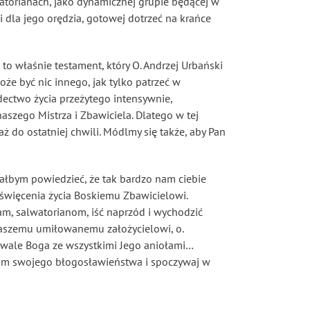
lwatorianach, jako dynamicznej grupie będącej w
 i dla jego orędzia, gotowej dotrzeć na krańce
st to właśnie testament, który O. Andrzej Urbański
e być nic innego, jak tylko patrzeć w
adectwo życia przeżytego intensywnie,
aszego Mistrza i Zbawiciela. Dlatego w tej
ż do ostatniej chwili. Módlmy się także, aby Pan
ciałbym powiedzieć, że tak bardzo nam ciebie
oświęcenia życia Boskiemu Zbawicielowi.
am, salwatorianom, iść naprzód i wychodzić
 naszemu umiłowanemu założycielowi, o.
chwale Boga ze wszystkimi Jego aniołami…
 nam swojego błogosławieństwa i spoczywaj w