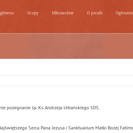
 główna
Grupy
Miłosierdzie
O parafii
Ogłoszeni
tnie pożegnanie śp. Ks. Andrzeja Urbańskiego SDS.
Najświę
tszego Serca Pana Jezusa i Sanktuarium Matki Bożej Fatimsk