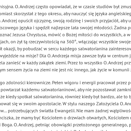
misyjna. O. Andrzej często opowiadał, że w czasie studiów był zm
iast skorzystał z tego okresu, aby nauczyć się języka angielskie
ndrzej opuścił ojczyznę, swoją rodzinę i swoich przyjaciół, aby u
jscowego języka i spędził najlepsze lata swojej młodości. Żadna p
nać Jezusa Chrystusa, mówić o Bożej miłości do wszystkich, a w 
jach, on żył tą rzeczywistością na 360°, włączając wszystkie swoje
cił okazji, by pobudzać w sercu każdego salwatorianina zainteres
wyjeździe na misje? Dla O. Andrzeja misja zawsze była w centrum 
a zanieść w każdy zakątek ziemi. Przez to wszystko O. Andrzej przy
wym sensem życia na ziemi nie jest nic innego, jak życie w komunii
o zdolności kierownicze. Pełen wigoru i energii pracował przez 
ie powtarzał każdemu salwatorianinowi, aby nie pozostawał zamkni
 że kiedy spotkał salwatorianina, również kiedy był bardzo, ale to ba
ował się w swoim apostolacie. W stylu naszego Założyciela O. An
w… potrzebujących światła Ewangelii. Nie mam żadnej wątpliwości,
anciszka, że mamy być Kościołem o drzwiach otwartych, Kościołem 
i Boga. O. Andrzej, pełniąc obowiązki przełożonego generalnego,