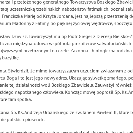
onarza i przełożonego generalnego Towarzystwa Boskiego Zbawici
a stałą uczestniczką trzebińskich nabożeństw fatimskich, poznał s
ranciszka Marię od Krzyża Jordana, jest najlepszą przestrzenią do
uarium Madonny z Fatimy, po pięknej życiowej wędrówce, spoczęło 
sław Dziwisz. Towarzyszył mu bp Piotr Greger z Diecezji Bielsko-
raz liczna międzynarodowa wspólnota prezbiterów salwatoriańskich i
najwyższymi przełożonymi na czele. Zakonna i biologiczna rodzina
 bazylikę.
Zonta. Stwierdził, że mimo towarzyszącym uczuciom związanym z 
rcu Boga i to jest jego nowy adres. Ukazując sylwetkę zmarłego, p
nie tej działalności woli Boskiego Zbawiciela. Zauważył również 
ażdego napotkanego człowieka. Kończąc mowę poprosił Śp. Ks. And
tóre tam spotka.
ania Śp. Ks. Andrzeja Urbańskiego ze św. Janem Pawłem II, które
ie polskich piosenek.
iami i wymienianiem zasług, wypowiedzieli: kuzyn ks. Franciszek