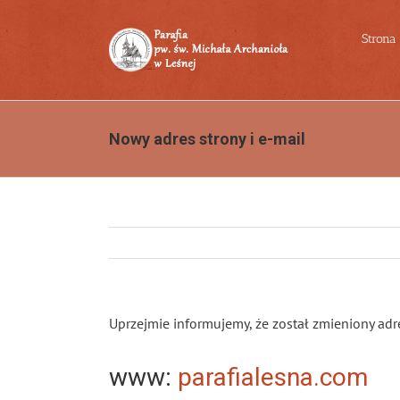
Przejdź
do
Strona
zawartości
Nowy adres strony i e-mail
Uprzejmie informujemy, że został zmieniony adr
www:
parafialesna.com