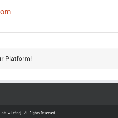
com
ur Platform!
oła w Leśnej | All Rights Reserved