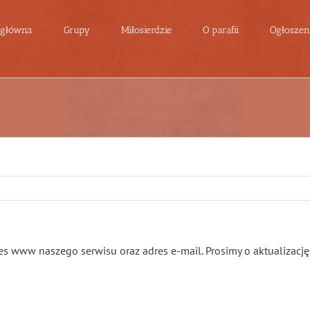
 główna
Grupy
Miłosierdzie
O parafii
Ogłoszeni
es www naszego serwisu oraz adres e-mail. Prosimy o aktualizację