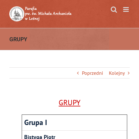
Przejdź
do
zawartości
GRUPY
Poprzedni
Kolejny
GRUPY
Grupa I
Bistyga Piotr