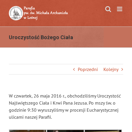
Przejdź
do
zawartości
Uroczystość Bożego Ciała
Poprzedni
Kolejny
W czwartek, 26 maja 2016 r., obchodziliśmy Uroczystość
Najświętszego Ciała i Krwi Pana Jezusa. Po mszy św. o
godzinie 9:30 wyruszyliśmy w procesji Eucharystycznej
ulicami naszej Parafii.