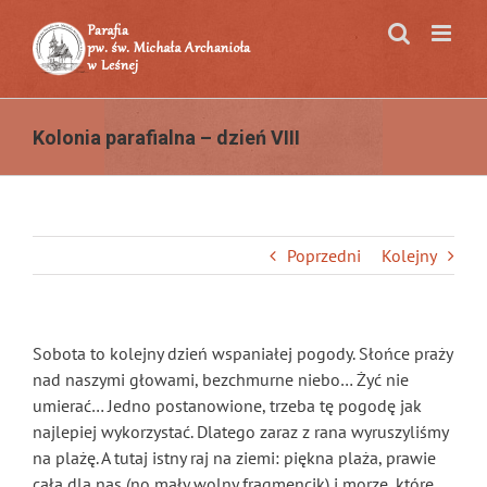
Przejdź
do
zawartości
Kolonia parafialna – dzień VIII
Poprzedni
Kolejny
Sobota to kolejny dzień wspaniałej pogody. Słońce praży
nad naszymi głowami, bezchmurne niebo… Żyć nie
umierać… Jedno postanowione, trzeba tę pogodę jak
najlepiej wykorzystać. Dlatego zaraz z rana wyruszyliśmy
na plażę. A tutaj istny raj na ziemi: piękna plaża, prawie
cała dla nas (no mały wolny fragmencik) i morze, które