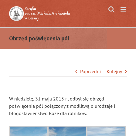
Przejdź
do
zawartości
Obrzęd poświęcenia pól
Poprzedni
Kolejny
W niedzielę, 31 maja 2015 r., odbył się obrzęd
poświęcenia pól połączony z modlitwą o urodzaje i
błogosławieństwo Boże dla rolników.