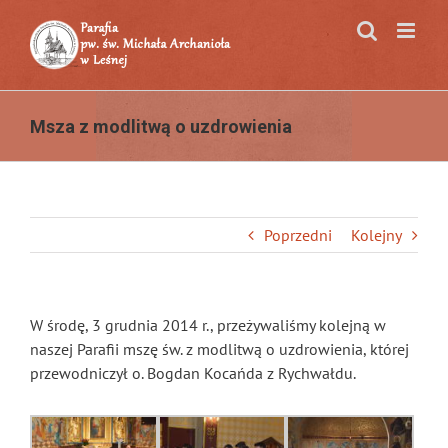
Przejdź
do
zawartości
Msza z modlitwą o uzdrowienia
Poprzedni
Kolejny
W środę, 3 grudnia 2014 r., przeżywaliśmy kolejną w
naszej Parafii mszę św. z modlitwą o uzdrowienia, której
przewodniczył o. Bogdan Kocańda z Rychwałdu.