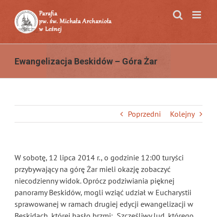
Przejdź
do
zawartości
Ewangelizacja Beskidów – Góra Żar
Poprzedni
Kolejny
W sobotę, 12 lipca 2014 r., o godzinie 12:00 turyści
przybywający na górę Żar mieli okazję zobaczyć
niecodzienny widok. Oprócz podziwiania pięknej
panoramy Beskidów, mogli wziąć udział w Eucharystii
sprawowanej w ramach drugiej edycji ewangelizacji w
Beskidach, której hasło brzmi: „Szczęśliwy lud, którego