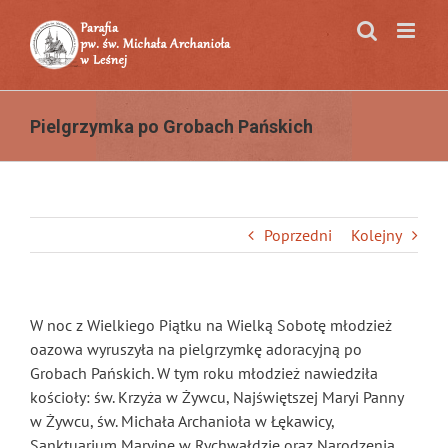
Przejdź
do
zawartości
Pielgrzymka po Grobach Pańskich
Poprzedni
Kolejny
W noc z Wielkiego Piątku na Wielką Sobotę młodzież
oazowa wyruszyła na pielgrzymkę adoracyjną po
Grobach Pańskich. W tym roku młodzież nawiedziła
kościoły: św. Krzyża w Żywcu, Najświętszej Maryi Panny
w Żywcu, św. Michała Archanioła w Łękawicy,
Sanktuarium Maryjne w Rychwałdzie oraz Narodzenia