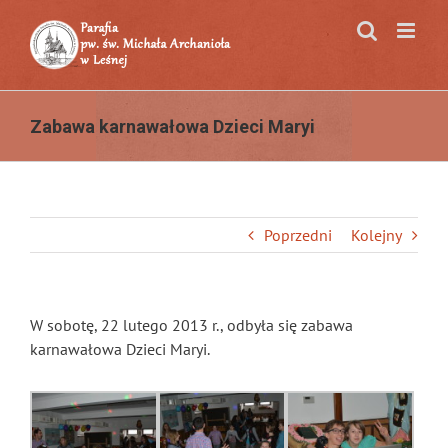
Przejdź
do
zawartości
Zabawa karnawałowa Dzieci Maryi
Poprzedni
Kolejny
W sobotę, 22 lutego 2013 r., odbyła się zabawa
karnawałowa Dzieci Maryi.