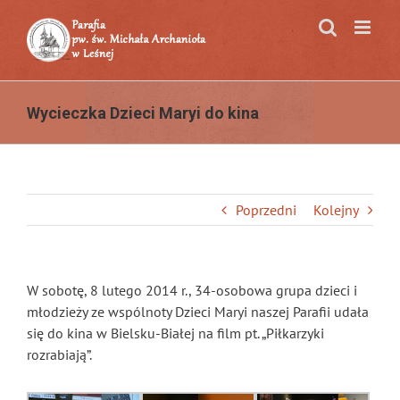
Przejdź
do
zawartości
Wycieczka Dzieci Maryi do kina
Poprzedni
Kolejny
W sobotę, 8 lutego 2014 r., 34-osobowa grupa dzieci i
młodzieży ze wspólnoty Dzieci Maryi naszej Parafii udała
się do kina w Bielsku-Białej na film pt. „Piłkarzyki
rozrabiają”.