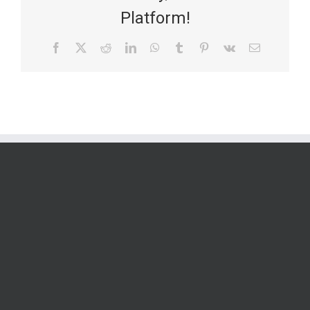
Platform!
Facebook
X
Reddit
LinkedIn
WhatsApp
Tumblr
Pinterest
Vk
Email