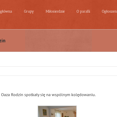
 główna
Grupy
Miłosierdzie
O parafii
Ogłoszeni
zin
a i Oaza Rodzin spotkały się na wspólnym kolędowaniu.