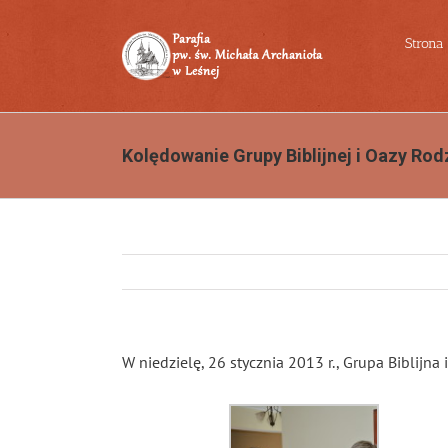
Przejdź
do
Strona
zawartości
Kolędowanie Grupy Biblijnej i Oazy Rod
W niedzielę, 26 stycznia 2013 r., Grupa Biblijn