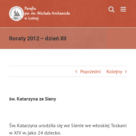
Przejdź
do
zawartości
Roraty 2012 – dzień XII
Poprzedni
Kolejny
św. Katarzyna ze Sieny
Św. Katarzyna urodziła się we Sienie we włoskiej Toskani
w XIV w. jako 24 dziecko.