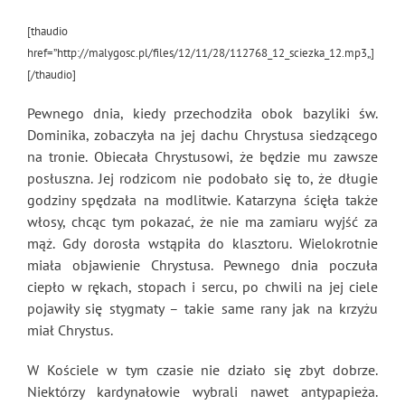
[thaudio
href=”http://malygosc.pl/files/12/11/28/112768_12_sciezka_12.mp3
„]
[/thaudio]
Pewnego dnia, kiedy przechodziła obok bazyliki św.
Dominika, zobaczyła na jej dachu Chrystusa siedzącego
na tronie. Obiecała Chrystusowi, że będzie mu zawsze
posłuszna. Jej rodzicom nie podobało się to, że długie
godziny spędzała na modlitwie. Katarzyna ścięła także
włosy, chcąc tym pokazać, że nie ma zamiaru wyjść za
mąż. Gdy dorosła wstąpiła do klasztoru. Wielokrotnie
miała objawienie Chrystusa. Pewnego dnia poczuła
ciepło w rękach, stopach i sercu, po chwili na jej ciele
pojawiły się stygmaty – takie same rany jak na krzyżu
miał Chrystus.
W Kościele w tym czasie nie działo się zbyt dobrze.
Niektórzy kardynałowie wybrali nawet antypapieża.