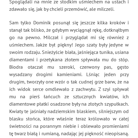
Spoglądali na mnie ze słodkim uśmiechem na ustach i
zdawało się, jak by chcieli przemówić, ale milczeli.
Sam tylko Dominik posunął się jeszcze kilka kroków i
stanął tak blisko, że gdybym wyciągnął rękę, dotknąłbym
go na pewno. Milczał i przyglądał mi się również z
uśmiechem. Jakże był piękny! Jego szaty były jedyne w
swoim rodzaju. Snieżyście biała, jaśniejąca tunika, usiana
diamentami i przetykana złotem spływała mu do stóp.
Biodra otaczał mu szeroki, czerwony pas, gęsto
wysadzany drogimi kamieniami. Lśniąc jeden przy
drugim, tworzyły one wzór o tak cudnej grze barw, że na
ich widok serce omdlewało z zachwytu. Z szyi spływał
mu na pierś łańcuch ze sztucznych kwiatów, ich
diamentowe płatki osadzone były na złotych szypułkach.
Kwiaty te jaśniały nadziemskim blaskiem, silniejszym od
blasku słońca, które właśnie teraz królowało w całej
świetności na porannym niebie i oblewało promieniami
tę twarz białą i rumianą, nadając jej piękność nieopisaną.