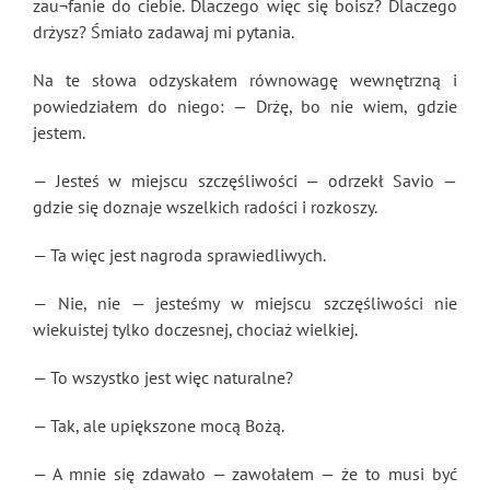
zau¬fanie do ciebie. Dlaczego więc się boisz? Dlaczego
drżysz? Śmiało zadawaj mi pytania.
Na te słowa odzyskałem równowagę wewnętrzną i
powiedziałem do niego: — Drżę, bo nie wiem, gdzie
jestem.
— Jesteś w miejscu szczęśliwości — odrzekł Savio —
gdzie się doznaje wszelkich radości i rozkoszy.
— Ta więc jest nagroda sprawiedliwych.
— Nie, nie — jesteśmy w miejscu szczęśliwości nie
wiekuistej tylko doczesnej, chociaż wielkiej.
— To wszystko jest więc naturalne?
— Tak, ale upiększone mocą Bożą.
— A mnie się zdawało — zawołałem — że to musi być