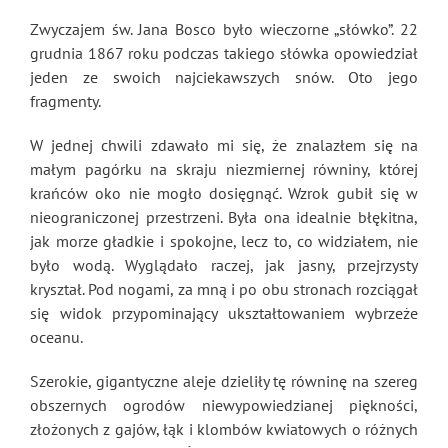
Zwyczajem św. Jana Bosco było wieczorne „słówko”. 22
grudnia 1867 roku podczas takiego słówka opowiedział
jeden ze swoich najciekawszych snów. Oto jego
fragmenty.
W jednej chwili zdawało mi się, że znalazłem się na
małym pagórku na skraju niezmiernej równiny, której
krańców oko nie mogło dosięgnąć. Wzrok gubił się w
nieograniczonej przestrzeni. Była ona idealnie błękitna,
jak morze gładkie i spokojne, lecz to, co widziałem, nie
było wodą. Wyglądało raczej, jak jasny, przejrzysty
kryształ. Pod nogami, za mną i po obu stronach rozciągał
się widok przypominający ukształtowaniem wybrzeże
oceanu.
Szerokie, gigantyczne aleje dzieliły tę równinę na szereg
obszernych ogrodów niewypowiedzianej piękności,
złożonych z gajów, łąk i klombów kwiatowych o różnych