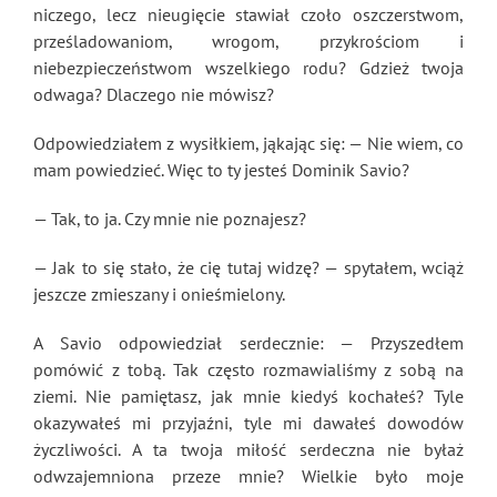
niczego, lecz nieugięcie stawiał czoło oszczerstwom,
prześladowaniom, wrogom, przykrościom i
niebezpieczeństwom wszelkiego rodu? Gdzież twoja
odwaga? Dlaczego nie mówisz?
Odpowiedziałem z wysiłkiem, jąkając się: — Nie wiem, co
mam powiedzieć. Więc to ty jesteś Dominik Savio?
— Tak, to ja. Czy mnie nie poznajesz?
— Jak to się stało, że cię tutaj widzę? — spytałem, wciąż
jeszcze zmieszany i onieśmielony.
A Savio odpowiedział serdecznie: — Przyszedłem
pomówić z tobą. Tak często rozmawialiśmy z sobą na
ziemi. Nie pamiętasz, jak mnie kiedyś kochałeś? Tyle
okazywałeś mi przyjaźni, tyle mi dawałeś dowodów
życzliwości. A ta twoja miłość serdeczna nie byłaż
odwzajemniona przeze mnie? Wielkie było moje