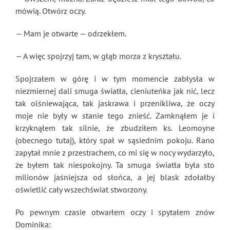
mówią. Otwórz oczy.
— Mam je otwarte — odrzekłem.
— A więc spojrzyj tam, w głąb morza z kryształu.
Spojrzałem w górę i w tym momencie zabłysła w
niezmiernej dali smuga światła, cieniuteńka jak nić, lecz
tak olśniewająca, tak jaskrawa i przenikliwa, że oczy
moje nie były w stanie tego znieść. Zamknąłem je i
krzyknąłem tak silnie, że zbudziłem ks. Leomoyne
(obecnego tutaj), który spał w sąsiednim pokoju. Rano
zapytał mnie z przestrachem, co mi się w nocy wydarzyło,
że byłem tak niespokojny. Ta smuga światła była sto
milionów jaśniejsza od słońca, a jej blask zdołałby
oświetlić cały wszechświat stworzony.
Po pewnym czasie otwarłem oczy i spytałem znów
Dominika: