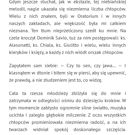
Gdym jeszcze słuchał, jak w ekstazie, tej niebiańskiej
melodii, nagle ukazała się niezmierna liczba chłopców.
Wielu z nich znałem, byli w Oratorium i w innych
naszych zakładach, ale większość była mi całkiem
nieznana. Ten tłum nieprzeliczony szedł ku mnie. Na
czele kroczył Dominik Savio, tuż za nim postępowali: ks.
Alasonatti, ks. Chiala, ks. Giulitto i wielu, wielu innych
kleryków i księży, a każdy z nich wiódł orszak chłopców.
Zapytałem sam siebie: — Czy to sen, czy jawa… — I
klasnąłem w dłonie i biłem się w piersi, aby się upewnić,
że prawdą, a nie złudzeniem jest to, co widzę.
Cała ta rzesza młodzieży zbliżyła się do mnie i
zatrzymała w odległości ośmiu do dziesięciu kroków. W
tym momencie zabłysło ogromnie silne światło, muzyka
ucichła i zaległo głębokie milczenie. Z oczu wszystkich
chłopców promieniowała niezmierna radość, a na ich
twarzach widniał spokój doskonałego szczęścia.