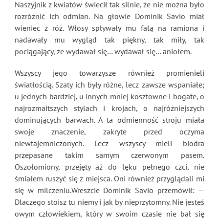
Naszyjnik z kwiatów świecił tak silnie, że nie można było
rozróżnić ich odmian. Na głowie Dominik Savio miał
wieniec z róż. Włosy spływały mu falą na ramiona i
nadawały mu wygląd tak piękny, tak miły, tak
pociągający, że wydawał się… wydawał się… aniołem.
Wszyscy jego towarzysze również promienieli
światłością. Szaty ich były różne, lecz zawsze wspaniałe;
u jednych bardziej, u innych mniej kosztowne i bogate, o
najrozmaitszych stylach i krojach, o najróżniejszych
dominujących barwach. A ta odmienność stroju miała
swoje znaczenie, zakryte przed oczyma
niewtajemniczonych. Lecz wszyscy mieli biodra
przepasane takim samym czerwonym pasem.
Oszołomiony, przejęty aż do lęku pełnego czci, nie
śmiałem ruszyć się z miejsca. Oni również przyglądali mi
się w milczeniu.Wreszcie Dominik Savio przemówił: —
Dlaczego stoisz tu niemy i jak by nieprzytomny. Nie jesteś
owym człowiekiem, który w swoim czasie nie bał się