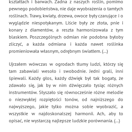
kształtach i barwach. Żadna z naszych roślin, pomimo
pewnego podobieństwa, nie daje wyobrażenia o tamtych
roślinach. Trawy, kwiaty, drzewa, owoce były czarujące i o
wyglądzie niespotykanym. Liście były ze złota, pnie i
konary z diamentów, a reszta harmonizowała z tym
blaskiem. Poszczególnych odmian nie podobna byłoby
zliczyć, a każda odmiana i każda nawet roślinka
promieniowała własnym, odrębnym światłem. (…)
Ujrzałem wówczas w ogrodach tłumy ludzi, którzy się
tam zabawiali wesoło i swobodnie. Jedni grali, inni
śpiewali. Każdy głos, każdy dźwięk był tak bogaty, że
zdawało się, jak by w nim dźwięczało tysiąc różnych
instrumentów. Słyszało się równocześnie różne melodie
o niezwykłej rozpiętości tonów, od najniższego do
najwyższego, jakie tylko można sobie wyobrazić, a
wszystkie w najdoskonalszej harmonii. Ach, aby to
opisać, nie wystarczą najlepsze ludzkie porównania. (…)