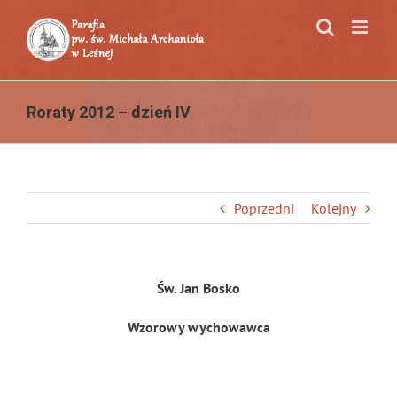
Przejdź
do
zawartości
Roraty 2012 – dzień IV
Poprzedni
Kolejny
Św. Jan Bosko
Wzorowy wychowawca