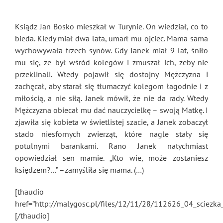
Ksiądz Jan Bosko mieszkał w Turynie. On wiedział, co to
bieda. Kiedy miał dwa lata, umarł mu ojciec. Mama sama
wychowywała trzech synów. Gdy Janek miał 9 lat, śniło
mu się, że był wśród kolegów i zmuszał ich, żeby nie
przeklinali. Wtedy pojawił się dostojny Mężczyzna i
zachęcał, aby starał się tłumaczyć kolegom łagodnie i z
miłością, a nie siłą. Janek mówił, że nie da rady. Wtedy
Mężczyzna obiecał mu dać nauczycielkę – swoją Matkę. I
zjawiła się kobieta w świetlistej szacie, a Janek zobaczył
stado niesfornych zwierząt, które nagle stały się
potulnymi barankami. Rano Janek natychmiast
opowiedział sen mamie. „Kto wie, może zostaniesz
księdzem?…” –zamyśliła się mama. (…)
[thaudio
href=”http://malygosc.pl/
files/12/11/28/112626_04_sciezk
[/thaudio]