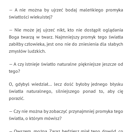
— A nie można by ujrzeć bodaj maleńkiego promyka
światłości wiekuistej?
— Nie może jej ujrzeć nikt, kto nie dostąpił oglądania
Boga twarzą w twarz. Najmniejszy promyk tego światła
zabiłby człowieka, jest ono nie do zniesienia dla słabych
zmysłów ludzkich.
— A czy istnieje światło naturalne piękniejsze jeszcze od
tego?
O, gdybyś wiedział… lecz dość byłoby jednego błysku
światła naturalnego, silniejszego ponad to, aby cię
porazić.
— Czy nie można by zobaczyć przynajmniej promyka tego
światła, o którym mówisz?
— Owszem, można. Zaraz będziesz miał tego dowód, co