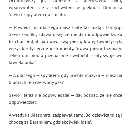
Ochłonąwszy już zupełnie z pierwszego lęku,
wpatrywałem się z zachwytem w piękność Dominika
Savio i zapytałem go śmiało:
— Powiedz mi, dlaczego masz szatę tak białą i lśniącą?
Savio zamilkł, zdawało się, że nie da mi odpowiedzi. Za
to chór podjął na nowo swą pieśń, której towarzyszyły
wszystkie tysięczne instrumenty. Słowa pieśni brzmiały:
„Mieli oni biodra przepasane i wybielili szaty swoje we
krwi Baranka”.
— A dlaczego — spytałem, gdy ucichła muzyka — masz na
biodrach ten czerwony pas?
Savio i teraz nie odpowiedział — dał poznać, że nie chce
odpowiedzieć.
A wtedy ks. Alasonatti zaśpiewał sam: „Bo dziewicami są i
chodzą za Barankiem, gdziekolwiek idzie”.