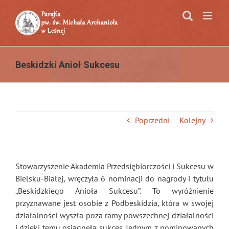
Przejdź
do
zawartości
Beskidzki Anioł Sukcesu
Poprzedni
Kolejny
Stowarzyszenie Akademia Przedsiębiorczości i Sukcesu w
Bielsku-Białej, wręczyła 6 nominacji do nagrody i tytułu
„Beskidzkiego Anioła Sukcesu”. To wyróżnienie
przyznawane jest osobie z Podbeskidzia, która w swojej
działalności wyszła poza ramy powszechnej działalności
i dzięki temu osiągnęła sukces. Jednym z nominowanych